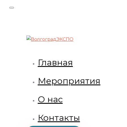
Skip
Skip
links
to
primary
navigation
Skip
to
content
Главная
Мероприятия
О нас
Контакты