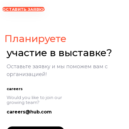
ОСТАВИТЬ ЗАЯВКУ
ВолгоградЭКСПО, участие в выставке, Экспоцентр Волгоград
Планируете
участие в выставке?
Оставьте заявку и мы поможем вам с
организацией!
careers
Would you like to join our
growing team?
careers@hub.com