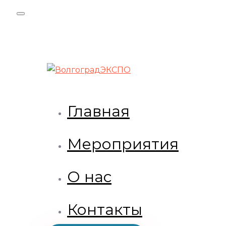
Skip
Skip
links
to
primary
navigation
Skip
to
content
Главная
Мероприятия
О нас
Контакты