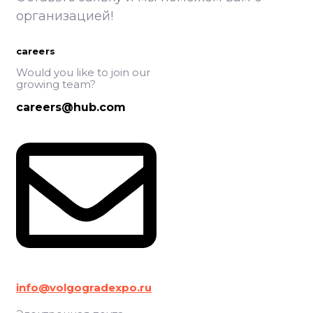
организацией!
careers
Would you like to join our
growing team?
careers@hub.com
info@volgogradexpo.ru