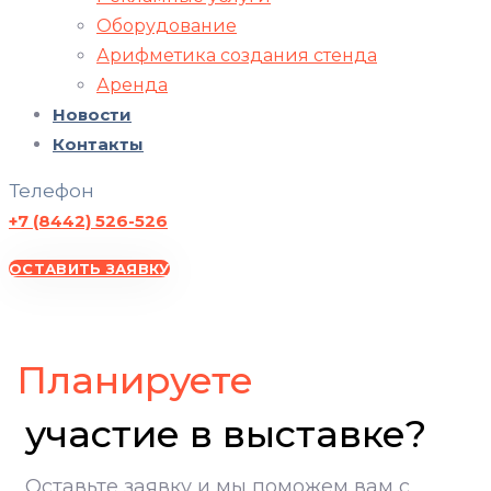
Оборудование
Арифметика создания стенда
Аренда
Новости
Контакты
Телефон
+7 (8442) 526-526
ОСТАВИТЬ ЗАЯВКУ
ВолгоградЭКСПО, участие в выставке, Экспоцентр Волгоград
Планируете
участие в выставке?
Оставьте заявку и мы поможем вам с