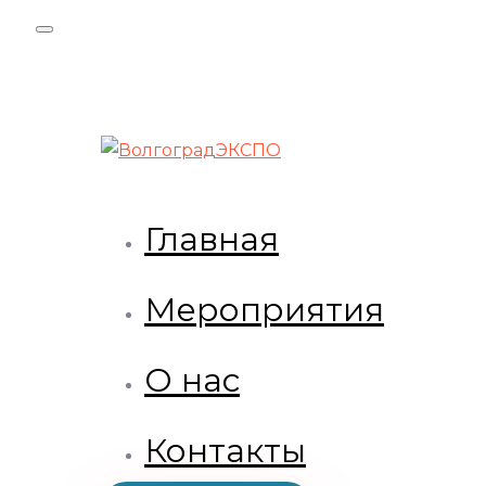
Skip
Skip
links
to
primary
navigation
Skip
to
content
Главная
Мероприятия
О нас
Контакты