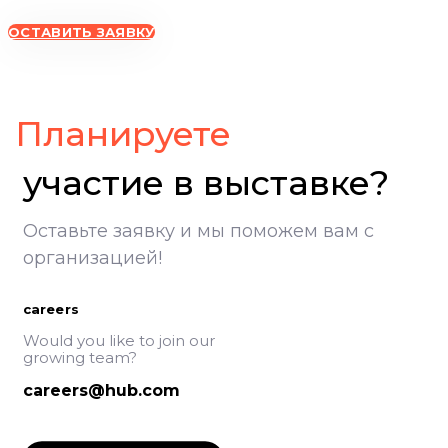
ОСТАВИТЬ ЗАЯВКУ
ВолгоградЭКСПО, участие в выставке, Экспоцентр Волгоград
Планируете
участие в выставке?
Оставьте заявку и мы поможем вам с
организацией!
careers
Would you like to join our
growing team?
careers@hub.com