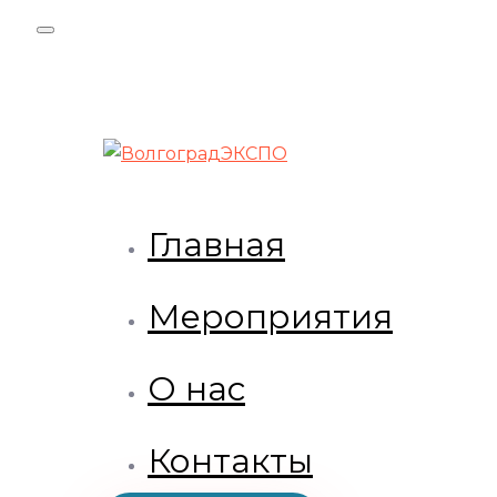
Skip
Skip
links
to
primary
navigation
Skip
to
content
Главная
Мероприятия
О нас
Контакты