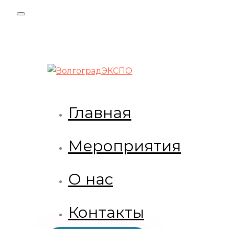
Skip
Skip
links
to
primary
navigation
Skip
to
content
Главная
Мероприятия
О нас
Контакты