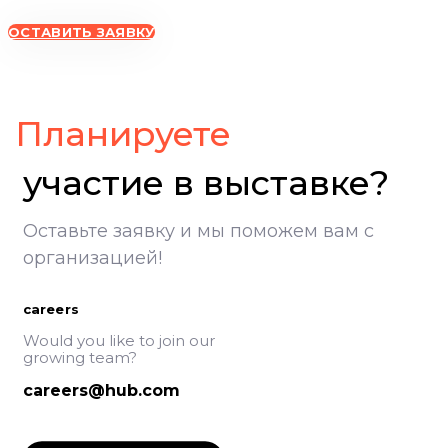
ОСТАВИТЬ ЗАЯВКУ
ВолгоградЭКСПО, участие в выставке, Экспоцентр Волгоград
Планируете
участие в выставке?
Оставьте заявку и мы поможем вам с
организацией!
careers
Would you like to join our
growing team?
careers@hub.com