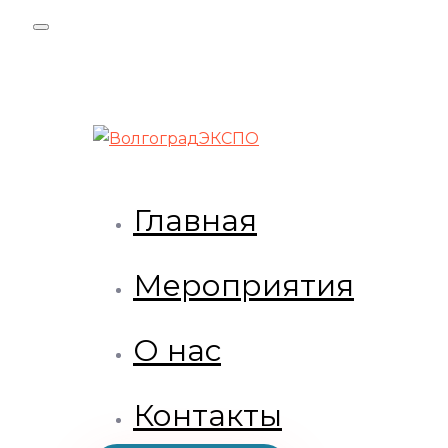
Skip
Skip
links
to
primary
navigation
Skip
to
content
Главная
Мероприятия
О нас
Контакты