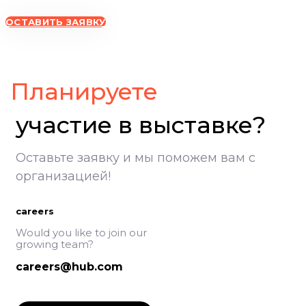
ОСТАВИТЬ ЗАЯВКУ
ВолгоградЭКСПО, участие в выставке, Экспоцентр Волгоград
Планируете
участие в выставке?
Оставьте заявку и мы поможем вам с
организацией!
careers
Would you like to join our
growing team?
careers@hub.com