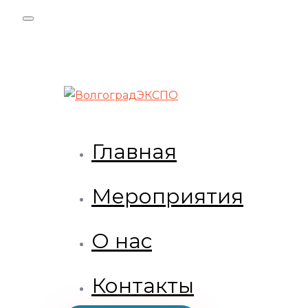
Skip
Skip
links
to
primary
navigation
Skip
to
content
Главная
Мероприятия
О нас
Контакты