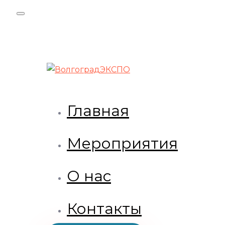
Skip
Skip
links
to
primary
navigation
Skip
to
content
Главная
Мероприятия
О нас
Контакты