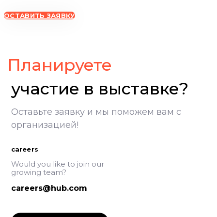
ОСТАВИТЬ ЗАЯВКУ
ВолгоградЭКСПО, участие в выставке, Экспоцентр Волгоград
Планируете
участие в выставке?
Оставьте заявку и мы поможем вам с
организацией!
careers
Would you like to join our
growing team?
careers@hub.com