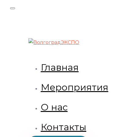
Skip
Skip
links
to
primary
navigation
Skip
to
content
Главная
Мероприятия
О нас
Контакты