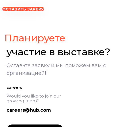
ОСТАВИТЬ ЗАЯВКУ
ВолгоградЭКСПО, участие в выставке, Экспоцентр Волгоград
Планируете
участие в выставке?
Оставьте заявку и мы поможем вам с
организацией!
careers
Would you like to join our
growing team?
careers@hub.com