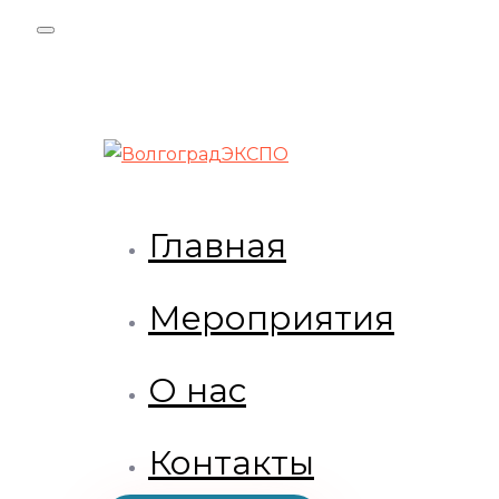
Skip
Skip
links
to
primary
navigation
Skip
to
content
Главная
Мероприятия
О нас
Контакты